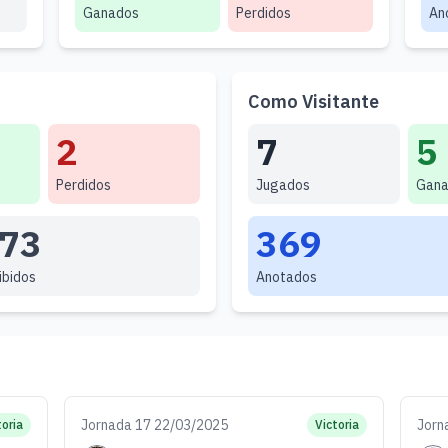
Ganados
Perdidos
An
Como Visitante
2
7
5
Perdidos
Jugados
Gana
73
369
ibidos
Anotados
Jornada 17 22/03/2025
Jorn
toria
Victoria