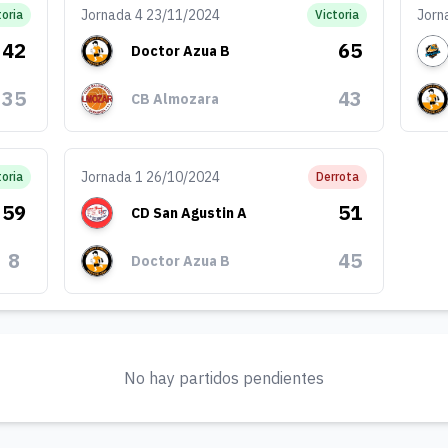
Jornada 4 23/11/2024
Jorn
toria
Victoria
42
65
Doctor Azua B
35
43
CB Almozara
Jornada 1 26/10/2024
toria
Derrota
59
51
CD San Agustin A
8
45
Doctor Azua B
No hay partidos pendientes