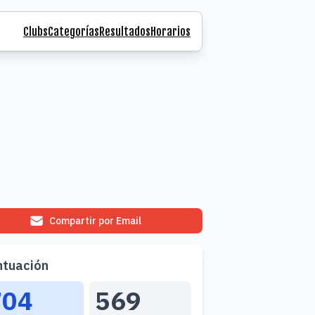
Clubs
Categorías
Resultados
Horarios
Compartir por Email
ntuación
704
569