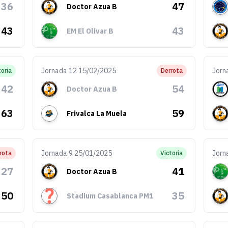
36
47
Doctor Azua B
43
43
EM El Olivar B
Jornada 12 15/02/2025
Jorn
toria
Derrota
42
54
Doctor Azua B
63
59
Frivalca La Muela
Jornada 9 25/01/2025
Jorn
rota
Victoria
27
41
Doctor Azua B
50
35
Stadium Casablanca PM1